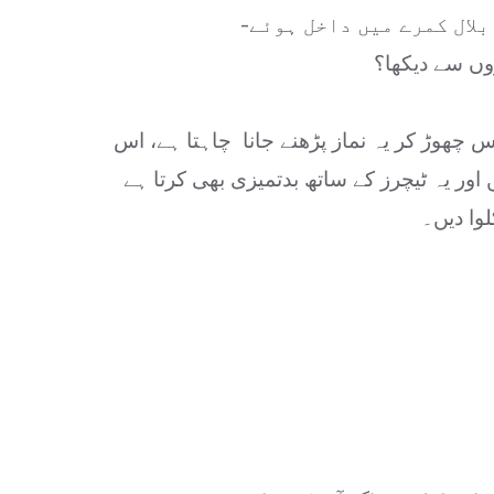
لال کمرے میں داخل ہوئے-
روں سے دیکھا؟
س چھوڑ کر یہ نماز پڑھنے جانا چاہتا ہے، اس
 یہ ٹیچرز کے ساتھ بدتمیزی بھی کرتا ہے
وا دیں۔