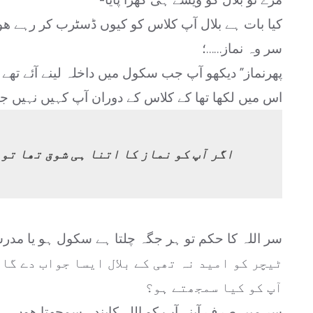
کیا بات ہے بلال آپ کلاس کو کیوں ڈسٹرب کر رہے ھو
سر وہ نماز……؛
پھرنماز” دیکھو آپ جب سکول میں داخلہ لینے آئے تھے تو
اس میں لکھا تھا کے کلاس کے دوران آپ کہیں نہیں ج
اگر آپ کو نماز کا اتنا ہی شوق تھا تو
سر اللہ کا حکم تو ہر جگہ چلتا ہے سکول ہو یا مدر
ٹیچر کو امید نہ تھی کے بلال ایسا جواب دے گا
آپ کو کیا سمجھتے ہو؟
سر میں صرف آپنے آپ کو اللہ کابندہ سمجھتا ھوں۔