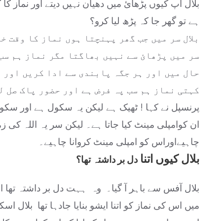
بلال آپ کیوں پڑھائ میں دھیان نہیں دیتے اور نماز کا 
ہے تو گھر جا کہ پڑھ لیا کرو؟
بلال سر میں جب گھر پہنچتا ہوں نماز کا وقت خ
سر میں پڑھائ سے نہیں بھاگتا مگر نماز ہم سب 
حال میں اور ہر جگہ پابندی سے ادا کریں اور 
کہتی نماز ہم سب پہ فرض ہے اور حضور پاک صل ل
پرنسپل نے کہا ! ٹھیک ہے لیکن یہ سکول ہے اور سکول 
ان کوامپلی مینٹ کیا جاتا ہے۔ لیکن سر یہ اللہ کی زمی
چاہیےاوراس کو امپلی مینٹ کروانا چاہیے۔
بلال کیوں اتنا
دل بر داشتہ تھا؟
بلال آفس سے باہر آ گیا۔ وہ ہہت دل بر داشتہ تھا اس
میں اس کی نماز کو اتنا ایشو بنایا جادہا تھا بلال 