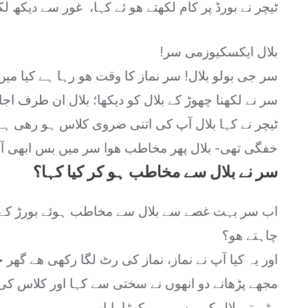
ٹیچر نے بورڈ پر کام لکھتے ھو ئے کہا، غور سے دیکھ ل
بلال ایکسکیوزمی سر!
سر جی بولو بلال! سر نماز کا وقت ھو رہا ہے کیا میں
سر نے لکھنا چھوڑ کے بلال کو دیکھا؛ بلال ان طرف ا
ٹیچر نے کہا بلال آپ کی اتنی ضروی کلاس ہو رھی ہے –
خفگی تھی- بلال پھر مخاطب ھوا سر میں بس ابھی آ 
سر نے بلال سے مخاطب ہو کر کیا کہا؟
اب سر بہت غصے سے بلال سے مخاطب ہوئے بورڑ کے 
چاہتے ھو؟
اور یہ کیا آپ نے نماز، نماز کی رٹ لگا رکھی ھے گھر جا
مجھے پڑھانے دو انھوں نے سختی سے کہا اور کلاس 
مڑے تو بلال کو ویسے ہی کھڑا پایا-