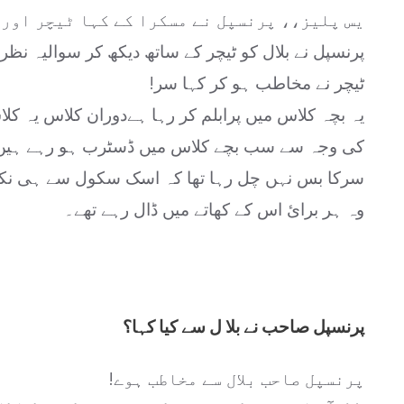
یس پلیز،، پرنسپل نے مسکرا کے کہا ٹیچر اور ب
پرنسپل نے بلال کو ٹیچر کے ساتھ دیکھ کر سوالیہ نظ
ٹیچر نے مخاطب ہو کر کہا سر!
یہ بچہ کلاس میں پرابلم کر رہا ہےدوران کلاس یہ کلا
کی وجہ سے سب بچے کلاس میں ڈسٹرب ہو رہے ہیں اور
سرکا بس نہں چل رہا تھا کہ اسک سکول سے ہی نکل
وہ ہر برائ اس کے کھاتے میں ڈال رہے تھے۔
پرنسپل صاحب نے بلا ل سے کیا کہا؟
پرنسپل صاحب بلال سے مخاطب ہوے!