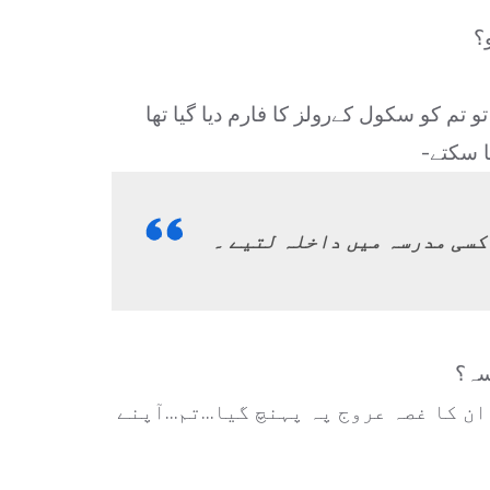
؟
 تم کو سکول کےرولز کا فارم دیا گیا تھا
ا سکتے-
 کسی مدرسہ میں داخلہ لتیے ۔
سہ؟
 ان کا غصہ عروج پہ پہنچ گیا…تم…آپنے