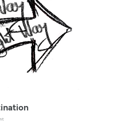
tination
nt