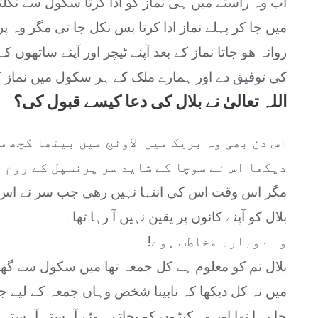
اب وہ راستے میں ہی نماز کو ادا کرتا سکول سے نکلت
میں جا کر پہلے نماز ادا کرتا بس نکل جا تی مگر وہ پر
روانہ ھو جاتا نماز کے بعد آپنے ٹیچر اور آپنے ساتھوں ک
کی توفیق دے اور ہمارے ملک کے ہر سکول میں نماز ک
اللہ تعالیٰ نے بلال کی دعا کیسے قبول کی؟
اس دن بھی وہ بریک میں لاونج میں بیٹھا کچھ س
دیکھا اس نے سوچا کے شاید سر پرنسپل کے روم 
مگر اس وقت اس کی انتہا نہیں رھی جب سر نے اس س
بلال کو آپنے کانوں پر یقین نہیں آ رہا تھا۔
وہ دوبارہ مخاطب ہوے!
بلال تم کو معلوم ہے کل جمعہ تھا میں سکول سے گھر
میں نہ کل دیکھا کہ نابینا شخص وہاں جمعہ کے لیے جا 
جا رہا تھا اور وہ کپڑوں کو بچاتے ہوئے آہستہ آہستہ