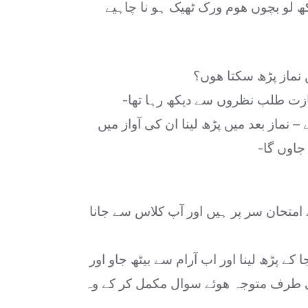
کھ لو بچوں ھوم ورک ٹھیک ہو نا چاہیے
 نماز پڑھ سکتا ھوں؟
جازت طلب نظروں سے دیکھ رہا تھا-
 نماز بعد میں پڑھ لینا ان کی آواز میں
جاوں گا-
امتحان سر پر ہیں اور آپ کلاس سے
جانا
 کے پڑھ لینا اور اب آرام سے بیٹھ جاو اور
کی طرف متوجہ ھوئے سوال مکمل کر کے وہ