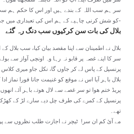
سر ہم سب اللہ کے بندے ہیں اور اس کا حکم ہم سب 
کو شش کرنی چاہیے کے ہم اس کی تعبداری میں جی جان سے لگے رہیں-
بلال کی بات سن کرکیوں سب دنگ رہ گئے
بلال نے اطمینان سے اپنا مقصد بیان کیا، سب بلال کے
سر کا اپنے غصہ پر قابو نہ رہا وہ اونچی آواز سے بولے
پرنسپل کے پاس لے کر جاوں گا، نکل جاو میری کلاس
بلال باہر آیا اس نے موقع کو غنیمت جانا فورا نماز ادا کی پریڈ ک
پریڈ ختم ھوا تو سر غصے سے لال ھوتے باہر آئے انھوں
پرنسپل کے کمرے کی طرف چل دیے سارے لڑ کے کھڑکی 
تھے۔
مے آئ کم ان سر! ٹیچر نے اجازت طلب نظروں سے پرن