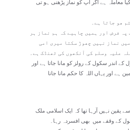
کیا معاملہ ہے اگر آپ کو نماز پڑھنی ہو تی
تم ھو جاتا ہے۔
پہ فرض اور ہمیں چاہیے کہ ہم نماز ہر
میں نماز نہیں چھوڑ سکتا میری امی
لہ علیہ وسلم کی آنکھوں کی ٹھنڈک ہے۔
کے اندر سکول کے رولز کو مانا جاتا ہے اور
ن ہے اور یہاں اللہ کا حکم مانا جانا
ے یقین نہیں آرہا تھا کہ ایک اسلامی ملک
اسکول کے وقفے میں بھی افسردہ رہا۔