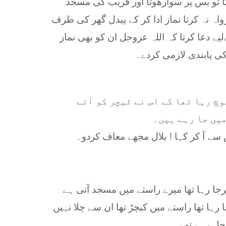
ا تو بس پر سوارھوتا اور قریب کی مسجد
واہ نہ کرتا نماز ادا کر کے پیدل گھر کی طرف
ےلیے
دعا کرتا کہ اللہ عزوجل ان کو بھی نماز
ی پابندی لازمی کردے۔
وچ رہا تھا کے اس نے ٹیچر کو آتے
میں جا رہے ہیں۔
ے آ کر کہا ! بلال مجھے معاف کردو۔
جا رہا تھا میرے راستے میں مسجد آتی ہے
رہا تھا راستے میں کیچڑ تھا ان سے چلا نہیں
 چل رہے تھے۔