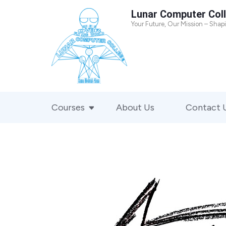
Skip
Lunar Computer Col
to
Your Future, Our Mission – Shap
content
(Press
Enter)
Courses
About Us
Contact 