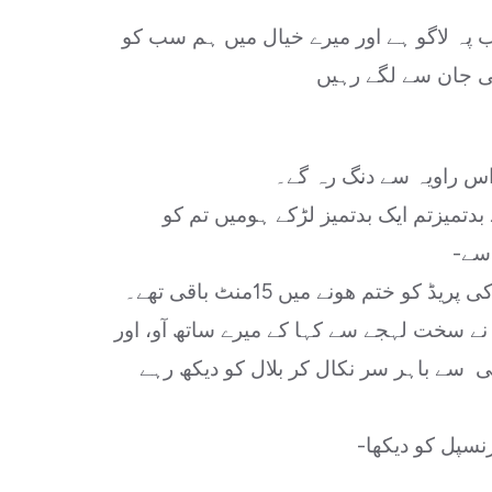
پہ لاگو ہے اور میرے خیال میں ہم سب کو
 اس راویہ سے دنگ رہ گے۔
 بدتمیزتم ایک بدتمیز لڑکے ہومیں تم کو
 سے-
و ختم ھونے میں 15منٹ باقی تھے۔
 نے سخت لہجے سے کہا کے میرے ساتھ آو، اور
سے باہر سر نکال کر بلال کو دیکھ رہے
سپل کو دیکھا-