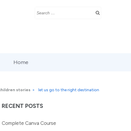
Search
for:
Home
children stories
>
let us go to the right destination
RECENT POSTS
Complete Canva Course